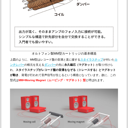
オルトフォン製MM型カートリッジの基本構造
上図のように、MM型はレコード盤の音溝と直に接する
スタイラスチップ
が付いた
カ
ンチレバー
の根元を支える
ダンパー
の先に
永久磁石（マグネット）
が取り付けら
れ、
スタイラスチップがレコード盤の音溝をなぞる（トレースする）と
マグネット
が動き
、発電が行われて音声信号が生じるという構造になっています。故に、この
型式は
MM=Moving Magnet（ムービング・マグネット）型
と呼ばれます。