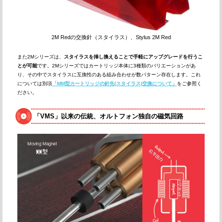
2M Redの交換針（スタイラス）、Stylus 2M Red
また2Mシリーズは、
スタイラスを挿し換えることで手軽にアップグレードを行うこ
とが可能
です。2Mシリーズではカートリッジ本体に3種類のバリエーションがあ
り、その中でスタイラスに互換性のある組み合わせが数パターン存在します。これ
については別項
「MM型カートリッジの針先(スタイラス)交換について」
をご参照く
ださい。
「VMS」以来の伝統、オルトフォン独自の磁気回路