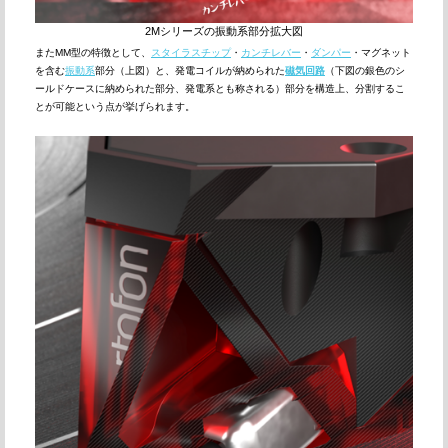
2Mシリーズの振動系部分拡大図
またMM型の特徴として、
スタイラスチップ
・
カンチレバー
・
ダンパー
・マグネット
を含む
振動系
部分（上図）と、発電コイルが納められた
磁気回路
（下図の銀色のシ
ールドケースに納められた部分、発電系とも称される）部分を構造上、分割するこ
とが可能という点が挙げられます。