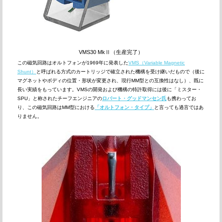
VMS30 MkⅡ（生産完了）
この磁気回路はオルトフォンが1969年に発表した
VMS（Variable Magnetic
Shunt）
と呼ばれる方式のカートリッジで確立された機構を受け継いだもので（後に
マグネットやボディの位置・形状が変更され、現行MM型との互換性はなし）、既に
長い実績をもっています。VMSの開発および機構の特許取得には後に「ミスター・
SPU」と称されたチーフエンジニアの
ロバート・グッドマンセン氏
も携わってお
り、この磁気回路はMM型における
「オルトフォン・タイプ」
と言っても過言ではあ
りません。