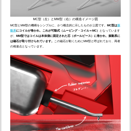
MC型（左）とMM型（右）の構造イメージ図
MC型とMM型の機構をシンプルに、かつ概念的に示したものが上図です。
MC型は
振
動系
にコイルが巻かれ、これが可動式（ムービング・コイル＝MC）
となっています
が、
MM型ではコイルは本体側に固定された芯（ポールピース）に巻かれ、振動系に
は磁石が取り付けられています。
この磁石が動くためにMM型と呼ばれており、両者
の相違点となっています。