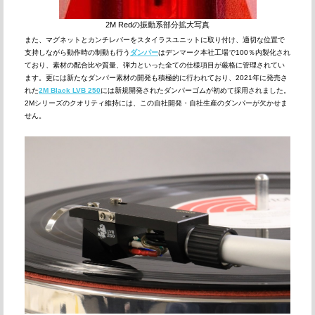
2M Redの振動系部分拡大写真
また、マグネットとカンチレバーをスタイラスユニットに取り付け、適切な位置で
支持しながら動作時の制動も行う
ダンパー
はデンマーク本社工場で100％内製化され
ており、素材の配合比や質量、弾力といった全ての仕様項目が厳格に管理されてい
ます。更には新たなダンパー素材の開発も積極的に行われており、2021年に発売さ
れた
2M Black LVB 250
には新規開発されたダンパーゴムが初めて採用されました。
2Mシリーズのクオリティ維持には、この自社開発・自社生産のダンパーが欠かせま
せん。