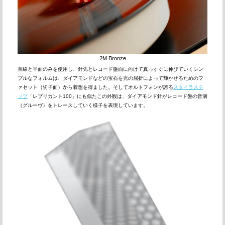
2M Bronze
直線と平面のみを使用し、針先とレコード盤面に向けて真っすぐに伸びていくシン
プルなフォルムは、ダイアモンドなどの宝石を光の屈折によって輝かせるためのフ
ァセット（切子面）から着想を得ました。そしてオルトフォンが誇る
スタイラスチ
ップ
「レプリカント100」にも似たこの外観は、ダイアモンド針がレコード盤の音溝
（グルーヴ）をトレースしていく様子を表現しています。