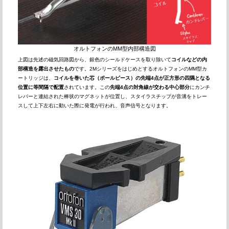
オルトフォンのMM型内部構造図
上図は先述の磁気回路図から、銀色のシールドケースを取り除いて
コイルなどの内
部構造を露出させたもの
です。2MシリーズをはじめとするオルトフォンのMM型カ
ートリッジは、
コイルを巻いた芯（ポールピース）の先端4点が正方形の四隅となる
位置に等間隔で配置
されています。この
先端4点の対角線が交わる中心部分
にカンチ
レバーと連結された棒状のマグネットが位置し、スタイラスチップが音溝をトレー
スして上下左右に動いた際に発電が行われ、音声信号となります。