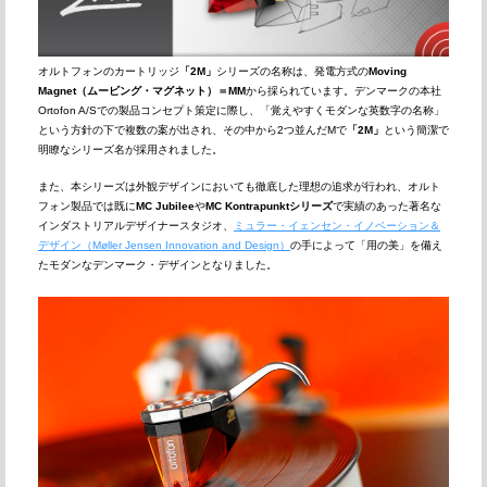
オルトフォンのカートリッジ
「2M」
シリーズの名称は、発電方式の
Moving
Magnet（ムービング・マグネット）＝MM
から採られています。デンマークの本社
Ortofon A/Sでの製品コンセプト策定に際し、「覚えやすくモダンな英数字の名称」
という方針の下で複数の案が出され、その中から2つ並んだMで
「2M」
という簡潔で
明瞭なシリーズ名が採用されました。
また、本シリーズは外観デザインにおいても徹底した理想の追求が行われ、オルト
フォン製品では既に
MC Jubilee
や
MC Kontrapunktシリーズ
で実績のあった著名な
インダストリアルデザイナースタジオ、
ミュラー・イェンセン・イノベーション＆
デザイン（Møller Jensen Innovation and Design）
の手によって「用の美」を備え
たモダンなデンマーク・デザインとなりました。