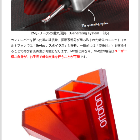
2Mシリーズの磁気回路（Generating system）部分
カンチレバーを折った等の破損時、振動系部分が組み込まれた針先のユニット（オ
ルトフォンでは
「Stylus、スタイラス」
と呼称。一般的には「交換針」）を交換す
ることで再び音楽再生が可能となります。MC型と異なり、MM型の場合は
ユーザー
様ご自身が、お手元で針先交換を行うことが可能
です。