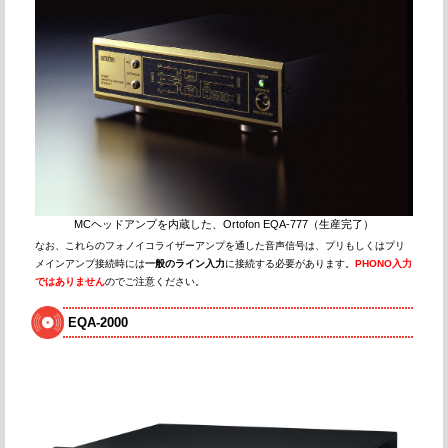
MCヘッドアンプを内蔵した、Ortofon EQA-777（生産完了）
なお、これらのフォノイコライザーアンプを通した音声信号は、プリもしくはプリ
メインアンプ接続時には
一般のライン入力
に接続する必要があります。
PHONO入力
ではありません
のでご注意ください。
EQA-2000