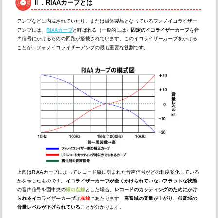
Ⅱ．RIAAカーブとは
アンプなどに内蔵されていたり、または単体製品となっているフォノイコライザー
アンプには、
RIAAカーブ
と呼ばれる（一般的には）
固定のイコライザーカーブ
を音
声信号にかけるための回路が搭載されています。このイコライザーカーブをかける
ことが、フォノイコライザーアンプの最も重要な役割です。
上図はRIAAカーブによってレコード盤に刻まれた音声信号がどの程度変化している
かを示したものです。
イコライザーカーブが全くかけられていないフラットな状態
の音声信号を図中央の
緑の点線
とした場合、
レコードのカッティングのためにかけ
られるイコライザーカーブ
は
赤線
にあたります。
高音域の音量が上がり、低音域の
音量レベルが下げられている
ことが分かります。