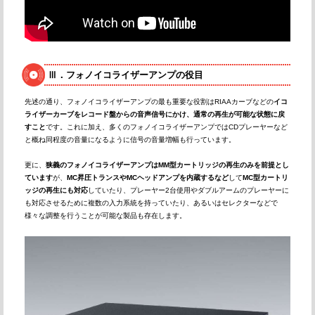
Ⅲ．フォノイコライザーアンプの役目
先述の通り、フォノイコライザーアンプの最も重要な役割はRIAAカーブなどの
イコ
ライザーカーブをレコード盤からの音声信号にかけ、通常の再生が可能な状態に戻
すこと
です。これに加え、多くのフォノイコライザーアンプではCDプレーヤーなど
と概ね同程度の音量になるように信号の音量増幅も行っています。
更に、
狭義のフォノイコライザーアンプはMM型カートリッジの再生のみを前提とし
ています
が、
MC昇圧トランスやMCヘッドアンプを内蔵するなど
して
MC型カートリ
ッジの再生にも対応
していたり、プレーヤー2台使用やダブルアームのプレーヤーに
も対応させるために複数の入力系統を持っていたり、あるいはセレクターなどで
様々な調整を行うことが可能な製品も存在します。