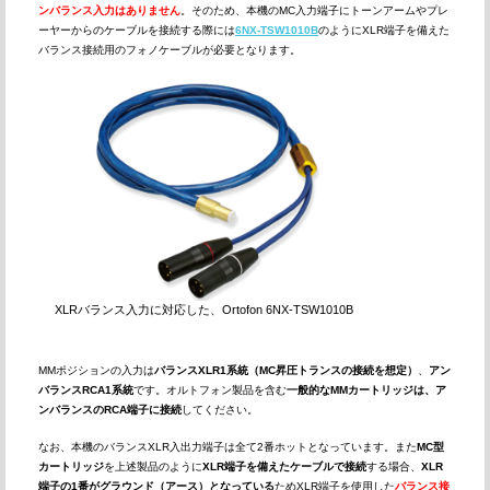
ンバランス入力はありません
。そのため、本機のMC入力端子にトーンアームやプレ
ーヤーからのケーブルを接続する際には
6NX-TSW1010B
のようにXLR端子を備えた
バランス接続用のフォノケーブルが必要となります。
XLRバランス入力に対応した、Ortofon 6NX-TSW1010B
MMポジションの入力は
バランスXLR1系統（MC昇圧トランスの接続を想定）
、
アン
バランスRCA1系統
です。オルトフォン製品を含む
一般的なMMカートリッジは、ア
ンバランスのRCA端子に接続
してください。
なお、本機のバランスXLR入出力端子は全て2番ホットとなっています。また
MC型
カートリッジ
を上述製品のように
XLR端子を備えたケーブルで接続
する場合、
XLR
端子の1番がグラウンド（アース）となっている
ためXLR端子を使用した
バランス接