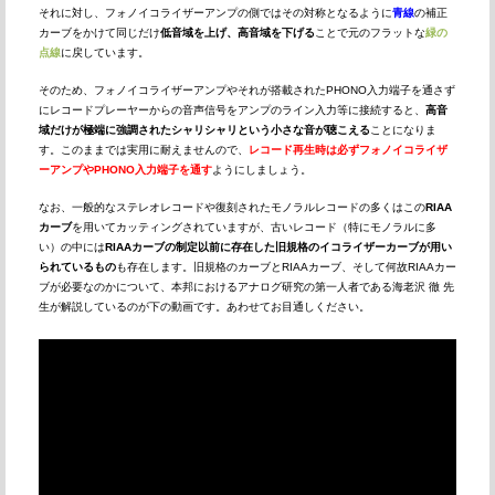
それに対し、フォノイコライザーアンプの側ではその対称となるように
青線
の補正
カーブをかけて同じだけ
低音域を上げ、高音域を下げる
ことで元のフラットな
緑の
点線
に戻しています。
そのため、フォノイコライザーアンプやそれが搭載されたPHONO入力端子を通さず
にレコードプレーヤーからの音声信号をアンプのライン入力等に接続すると、
高音
域だけが極端に強調されたシャリシャリという小さな音が聴こえる
ことになりま
す。このままでは実用に耐えませんので、
レコード再生時は必ずフォノイコライザ
ーアンプやPHONO入力端子を通す
ようにしましょう。
なお、一般的なステレオレコードや復刻されたモノラルレコードの多くはこの
RIAA
カーブ
を用いてカッティングされていますが、古いレコード（特にモノラルに多
い）の中には
RIAAカーブの制定以前に存在した旧規格のイコライザーカーブが用い
られているもの
も存在します。旧規格のカーブとRIAAカーブ、そして何故RIAAカー
ブが必要なのかについて、本邦におけるアナログ研究の第一人者である海老沢 徹 先
生が解説しているのが下の動画です。あわせてお目通しください。