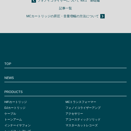
フォノイコライザーについて Vol.1 基礎編
記事一覧
MCカートリッジの昇圧・音量増幅の方法について
TOP
NEWS
PRODUCTS
HiFiカートリッジ
MCトランスフォーマー
DJカートリッジ
フォノイコライザーアンプ
ケーブル
アクセサリー
トーンアーム
アコースティックソリッド
インナーイヤフォン
マスターカットレコーズ