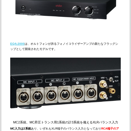
EQA-2000
は、オルトフォンが誇るフォノイコライザーアンプの新たなフラッグシ
ップとして開発されたモデルです。
MC2系統、MC昇圧トランス用1系統の計3系統を備えるXLRバランス入力
MC入力は2系統
あり、いずれもXLR端子のバランス入力となっており
RCA端子のア