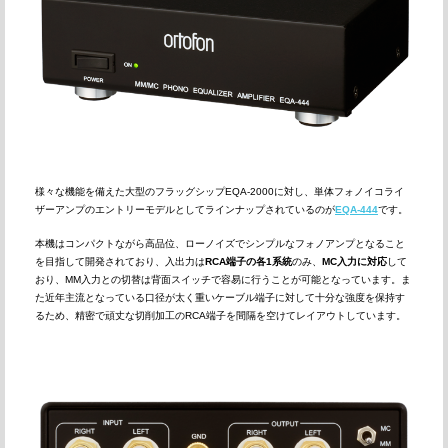
様々な機能を備えた大型のフラッグシップEQA-2000に対し、単体フォノイコライ
ザーアンプのエントリーモデルとしてラインナップされているのが
EQA-444
です。
本機はコンパクトながら高品位、ローノイズでシンプルなフォノアンプとなること
を目指して開発されており、入出力は
RCA端子の各1系統
のみ、
MC入力に対応
して
おり、MM入力との切替は背面スイッチで容易に行うことが可能となっています。ま
た近年主流となっている口径が太く重いケーブル端子に対して十分な強度を保持す
るため、精密で頑丈な切削加工のRCA端子を間隔を空けてレイアウトしています。