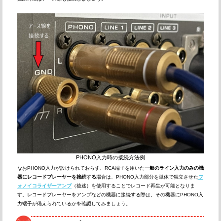
PHONO入力時の接続方法例
なおPHONO入力が設けられておらず、RCA端子を用いた一
般のライン入力のみの機
器にレコードプレーヤーを接続する
場合は、PHONO入力部分を単体で独立させた
フ
ォノイコライザーアンプ
（後述）を使用することでレコード再生が可能となりま
す。レコードプレーヤーをアンプなどの機器に接続する際は、その機器にPHONO入
力端子が備えられているかを確認してみましょう。