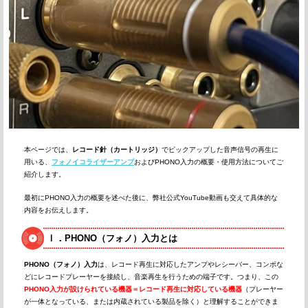
本ページでは、
レコード針（カートリッジ）
でピックアップした音声信号の再生に
用いる、
フォノイコライザーアンプ
およびPHONO入力の概要・使用方法についてご
紹介します。
最初にPHONO入力の概要を述べた後に、弊社公式YouTube動画も交えて具体的な
内容をお伝えします。
Ⅰ．PHONO（フォノ）入力とは
PHONO（フォノ）入力
は、レコード再生に対応したアンプやレシーバー、コンポな
どにレコードプレーヤーを接続し、音楽再生を行うための端子です。つまり、この
PHONO入力が設けられている機器＝レコード再生に対応している機器
（プレーヤー
が一体となっている、または内蔵されている製品を除く）と理解することができま