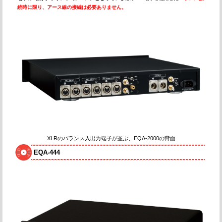
続時に限り、アース線の接続は必要ありません。
XLRのバランス入出力端子が並ぶ、EQA-2000の背面
EQA-444