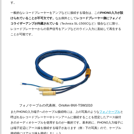
す。
一般的なレコードプレーヤーをアンプなどに接続する場合は、この
PHONO入力が設
けられていることが不可欠です。
なお例外として
レコードプレーヤー側にフォノイ
コライザーアンプが内蔵されている
（Technics SL-1500Cなど）場合などに限り、
レコードプレーヤーからの音声信号をアンプなどのライン入力に直結して再生する
ことが可能です。
フォノケーブルの代表例、Ortofon 6NX-TSW1010
またPHONO入力端子へのケーブル接続時には、上の写真のような
フォノケーブル
と
呼ばれるレコードプレーヤーやトーンアームに接続することを想定したアース線付
きのオーディオケーブルを使用するのが一般的です。基本的に、PHONO入力端子に
は端子近辺にアース線を接続する端子があります（例：下の写真）ので、ケーブル
接続時にはアース線も接続しましょう。