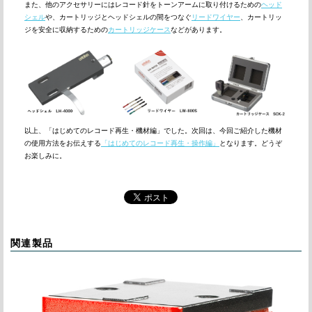
また、他のアクセサリーにはレコード針をトーンアームに取り付けるための
ヘッド
シェル
や、カートリッジとヘッドシェルの間をつなぐ
リードワイヤー
、カートリッ
ジを安全に収納するための
カートリッジケース
などがあります。
以上、「はじめてのレコード再生・機材編」でした。次回は、今回ご紹介した機材
の使用方法をお伝えする
「はじめてのレコード再生・操作編」
となります。どうぞ
お楽しみに。
関連製品