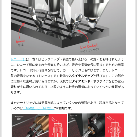
レコード針
は、古くはピックアップ（英語で拾い上げる、の意）とも呼ばれたよう
に、レコード盤に刻まれた音楽を拾い上げ、音声や電気信号に変換するための機器
です。レコード針それ自体を指して、
カートリッジ
とも呼びます。また、レコード
盤の音溝をなぞる（トレースする）針先を
スタイラスチップ
と呼びます。この部分
には様々な素材が用いられますが、現代では
ダイアモンド
・
サファイア
などの宝石
素材が主に用いられており、上図のように針先の形状によっていくつかの種類があ
ります。
またカートリッジには発電方式によっていくつかの種類があり、現在主流となって
いるのは
「MM型」と「MC型」
の2種類です。