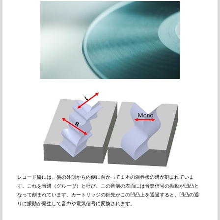
レコード盤には、盤の外側から内側に向かって１本の渦巻状の溝が刻まれていま
す。これを音溝（グルーヴ）と呼び、この音溝の表面には音楽信号の振動が凹凸と
なって刻まれています。カートリッジの針先がこの凹凸上を通過すると、凹凸の通
りに振動が発生して音声や電気信号に変換されます。