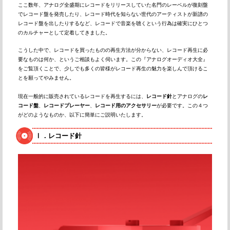
ここ数年、アナログ全盛期にレコードをリリースしていた名門のレーベルが復刻盤
でレコード盤を発売したり、レコード時代を知らない世代のアーティストが新譜の
レコード盤を出したりするなど、レコードで音楽を聴くという行為は確実にひとつ
のカルチャーとして定着してきました。
こうした中で、レコードを買ったものの再生方法が分からない、レコード再生に必
要なものは何か、というご相談もよく伺います。この『アナログオーディオ大全』
をご覧頂くことで、少しでも多くの皆様がレコード再生の魅力を楽しんで頂けるこ
とを願ってやみません。
現在一般的に販売されているレコードを再生するには、
レコード針
とアナログの
レ
コード盤
、
レコードプレーヤー
、
レコード用のアクセサリー
が必要です。この４つ
がどのようなものか、以下に簡単にご説明いたします。
Ⅰ．レコード針