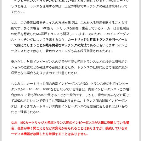
「インピーダンス・マッチングがとれている」
と言い表しています。MC型カートリ
ッジと昇圧トランスを使用する際は、上記の手順でマッチングの確認作業を行って
ください。
なお、この作業は機器チョイスの方法次第では、これをある程度省略することも可
能です。多くの場合、MC型カートリッジを開発・生産しているメーカーは自社製品
の使用を想定したMC昇圧トランスも開発しています。そのため、このインピーダン
ス・マッチングについて考慮するなら、
カートリッジと昇圧トランスを同一メーカ
ーで揃えてしまうことが最も簡易なマッチングの方法
であるともいえます（インピ
ーダンスだけではなく、音色のマッチングもある程度担保されるため）。
※ただし、対応インピーダンスの切替が可能な昇圧トランスなどの場合は切替ポジ
ションの位置などを確認する必要があるため、トランスの仕様に応じて確認作業が
必要となる場合もありますのでご注意ください。
ちなみに、カートリッジ側の内部インピーダンスが5Ω、トランス側の対応インピー
ダンスが3・10・40・100Ωなどとなっている場合は、内部インピーダンス（この場
合は5Ω）に最も近い3Ωで受けることが一般的です。しかし、音色の好みなどに応じ
て10Ωのポジションで受けても問題はありません。トランス側の対応インピーダン
スは、あくまでカートリッジの内部インピーダンスの近似値に合わせればよいもの
だとご理解ください。
なお、MCカートリッジと昇圧トランス間のインピーダンスが大幅に乖離している場
合、低音が薄く聞こえるなどの変化がみられることはありますが、接続しているオ
ーディオ機器が故障したり破損することはありません。