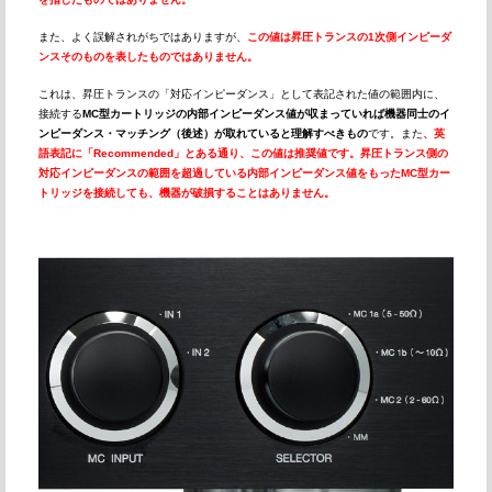
また、よく誤解されがちではありますが、
この値は昇圧トランスの1次側インピーダ
ンスそのものを表したものではありません。
これは、昇圧トランスの「対応インピーダンス」として表記された値の範囲内に、
接続する
MC型カートリッジの内部インピーダンス値が収まっていれば機器同士のイ
ンピーダンス・マッチング（後述）が取れていると理解すべきもの
です。また
、英
語表記に「Recommended」とある通り、この値は推奨値です。昇圧トランス側の
対応インピーダンスの範囲を超過している内部インピーダンス値をもったMC型カー
トリッジを接続しても、機器が破損することはありません。