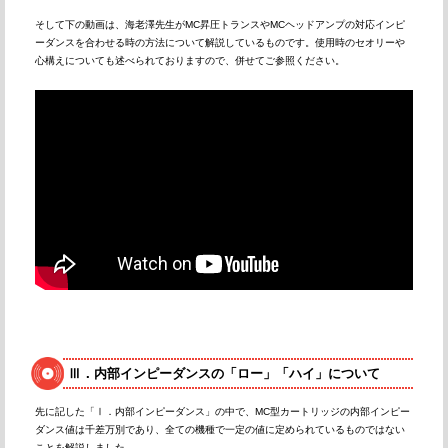
そして下の動画は、海老澤先生がMC昇圧トランスやMCヘッドアンプの対応インピ
ーダンスを合わせる時の方法について解説しているものです。使用時のセオリーや
心構えについても述べられておりますので、併せてご参照ください。
Ⅲ．内部インピーダンスの「ロー」「ハイ」について
先に記した「Ⅰ．内部インピーダンス」の中で、MC型カートリッジの内部インピー
ダンス値は千差万別であり、全ての機種で一定の値に定められているものではない
ことを解説しました。