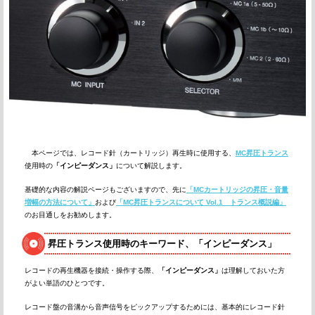
本ページでは、レコード針（カートリッジ）再生時に使用する、
MC昇圧トランス
使用時の
「インピーダンス」
について解説します。
基礎的な内容の解説ページもございますので、先に
「MCカートリッジの昇圧・音量
増幅の方法について」
および
「MC昇圧トランスについて Vol.1 トランス概説編」
のお目通しをお勧めします。
昇圧トランス使用時のキーワード、「インピーダンス」
レコードの再生機器を接続・操作する際、
「インピーダンス」
は理解しておいた方
がよい単語のひとつです。
レコード盤の音溝から音声信号をピックアップするためには、基本的にレコード針