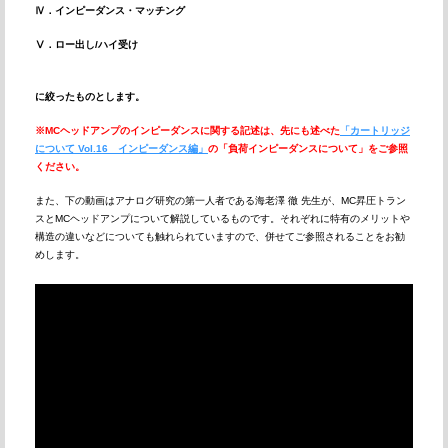
Ⅳ．インピーダンス・マッチング
Ⅴ．ロー出し/ハイ受け
に絞ったものとします。
※
MCヘッドアンプのインピーダンスに関する記述は、先にも述べた
「カートリッジ
について Vol.16 インピーダンス編」
の「負荷インピーダンスについて」をご参照
ください。
また、下の動画はアナログ研究の第一人者である海老澤 徹 先生が、MC昇圧トラン
スとMCヘッドアンプについて解説しているものです。それぞれに特有のメリットや
構造の違いなどについても触れられていますので、併せてご参照されることをお勧
めします。