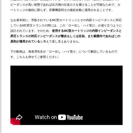
ピーダンスが高い状態であれば出力側の伝送ロスを避けることが可能なためで、カ
ートリッジの接続に限らず、音響機器同士の接続全般に適用されることです。
なお基本的に、市販されているMC型カートリッジとその内部インピーダンスに対応
しているMC昇圧トランスの間には、この「ロー出し・ハイ受け」が成り立つように
設計されています。そのため、
使用するMC型カートリッジの内部インピーダンスと
昇圧トランスの対応インピーダンスが整合もしくは近似、また範囲内であればこの
原則が適用されている
と考えて差し支えありません。
下の動画は、海老澤先生が「ロー出し・ハイ受け」について解説しているもので
す。こちらも併せてご参照ください。