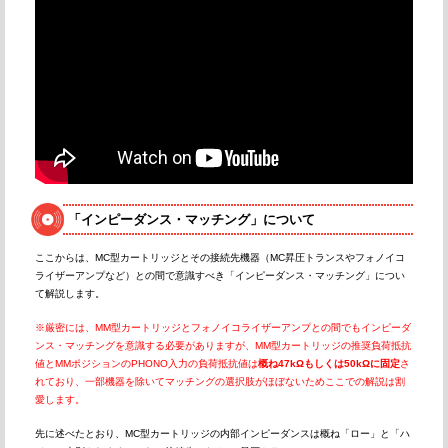
「インピーダンス・マッチング」について
ここからは、MC型カートリッジとその接続先機器（MC昇圧トランスやフォノイコ
ライザーアンプなど）との間で意識すべき「インピーダンス・マッチング」につい
て解説します。
※厳密には、MM型カートリッジとフォノイコライザーアンプとの間でもインピーダ
ンス・マッチングを意識する必要がありますが、MM型カートリッジの推奨負荷抵抗
値とMMポジションのPHONO入力の負荷抵抗値は
概ね47kΩもしくは50kΩに固定
さ
れており、一部機器を除いてマッチングの選択肢がほぼないためここでの解説は割
愛します。
先に述べたとおり、MC型カートリッジの内部インピーダンスは概ね「ロー」と「ハ