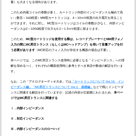
量）も大きくなる傾向があります。
このため内蔵コイルの巻数が多く、カートリッジ内部のインピーダンスも極めて高
い（数百～1kΩ程度）MM型カートリッジは、4～10ｍV程度の出力電圧を得ること
ができます。それに対し、MC型カートリッジはコイルの巻数が少なく、内部インピ
ーダンスは2～100Ω程度で出力も0.2～1.5ｍV程度に留まります。
このため、
MC型カートリッジを使用する際は、レコードプレーヤーとMM用フォノ
入力の間にMC昇圧トランス（もしくはMCヘッドアンプ）を用いて音量アップを行
う必要があります
（MC対応のフォノ入力が存在する機器の場合は不要）。
本ページでは、このMC昇圧トランス使用時に必要となる「インピーダンス」への理
解を深めるべく、それぞれの機器使用時に参考とすべき単語や数値の解説を行いま
す。
なお、この「アナログオーディオ大全」では
「カートリッジについて Vol.16 イン
ピーダンス編」
「MC昇圧トランスについて Vol.2 基礎編」
などで既にインピーダ
ンスに関連する解説を行っていますが、記述の内容が広範囲にわたるため、
本ペー
ジではMC昇圧トランスに関連する
Ⅰ．内部インピーダンス
Ⅱ．対応インピーダンス
Ⅲ．内部インピーダンスのロー/ハイ