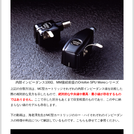
内部インピーダンス100Ω、MM接続前提のOrtofon SPU Monoシリーズ
上記の分類方法は、MC型カートリッジそれぞれの内部インピーダンス値を比較した
際の相対的な見方を示したもので、
絶対的な中央値や最高・最小値が存在するもの
ではありません。
ここで示した区分もあくまで目安程度のものであり、この中に納
まらない値のモデルも存在します。
下の動画は、海老澤先生がMC型カートリッジのロー・ハイそれぞれのインピーダン
スの特徴や利点について解説しているものです。こちらも併せてご参照ください。