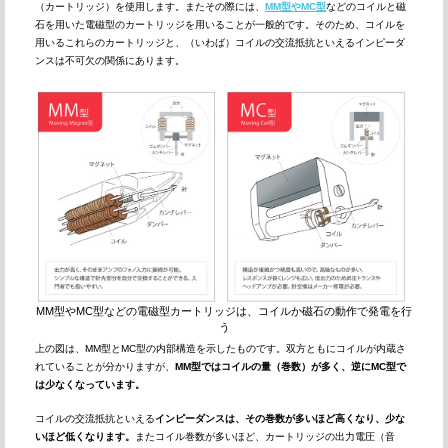
（カートリッジ）を使用します。またその際には、
MM型やMC型
などのコイルと磁
石を用いた電磁型のカートリッジを用いることが一般的です。そのため、コイルを
用いるこれらのカートリッジと、（いわば）コイルの交流抵抗といえるインピーダ
ンスは不可欠の関係にあります。
MM型やMC型などの電磁型カートリッジは、コイルか磁石の動作で発電を行
う
上の図は、MM型とMC型の内部構造を示したものです。双方ともにコイルが内蔵さ
れていることが分かりますが、
MM型ではコイルの量（巻数）が多く、逆にMC型で
は少なくなっています。
コイルの交流抵抗といえる
インピーダンスは、その巻数が多いほど高くなり、少な
いほど低くなります。
またコイル巻数が多いほど、カートリッジの出力電圧（音