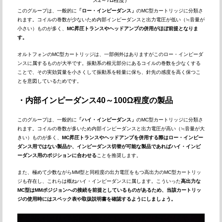
ス2～7Ω程度）
このグループは、一般的に
「ロー・インピーダンス」
のMC型カートリッジに分類さ
れます。コイルの巻数が少ないため内部インピーダンスと出力電圧が低い（≒音量が
小さい）ものが多く、
MC昇圧トランスやヘッドアンプの併用がほぼ前提となりま
す。
オルトフォンのMC型カートリッジは、一部例外はありますがこのロー・インピーダ
ンスに属するものが大半です。振動系の根元部分にあるコイルの巻数を少なくする
ことで、その実効質量を小さくして振動系を軽量に保ち、針先の感度を高く保つこ
とを意図しているためです。
・内部インピーダンス40～100Ω程度の製品
このグループは、一般的に
「ハイ・インピーダンス」
のMC型カートリッジに分類さ
れます。コイルの巻数が多いため内部インピーダンスと出力電圧が高い（≒音量が大
きい）ものが多く、
MC昇圧トランスやヘッドアンプを併用する際はロー・インピー
ダンス用ではない製品か、インピーダンス切替が可能な製品であればハイ・インピ
ーダンス用のポジションに合わせる
ことを推奨します。
また、極めて少数ながらMM型と同程度の出力電圧をもつ高出力のMC型カートリッ
ジも存在し、これらは概ねハイ・インピーダンスに属します。こういった
高出力な
MC型はMMポジジョンへの接続を前提としているものがあるため、当該カートリッ
ジの使用時にはスペック表や取扱説明書を確認するようにしましょう。