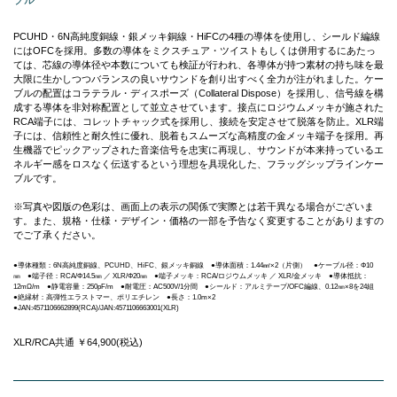
PCUHD・6N高純度銅線・銀メッキ銅線・HiFCの4種の導体を使用し、シールド編線
にはOFCを採用。多数の導体をミクスチュア・ツイストもしくは併用するにあたっ
ては、芯線の導体径や本数についても検証が行われ、各導体が持つ素材の持ち味を最
大限に生かしつつバランスの良いサウンドを創り出すべく全力が注がれました。ケー
ブルの配置はコラテラル・ディスポーズ（Collateral Dispose）を採用し、信号線を構
成する導体を非対称配置として並立させています。接点にロジウムメッキが施された
RCA端子には、コレットチャック式を採用し、接続を安定させて脱落を防止。XLR端
子には、信頼性と耐久性に優れ、脱着もスムーズな高精度の金メッキ端子を採用。再
生機器でピックアップされた音楽信号を忠実に再現し、サウンドが本来持っているエ
ネルギー感をロスなく伝送するという理想を具現化した、フラッグシップラインケー
ブルです。
※写真や図版の色彩は、画面上の表示の関係で実際とは若干異なる場合がございま
す。また、規格・仕様・デザイン・価格の一部を予告なく変更することがありますの
でご了承ください。
●導体種類：6N高純度銅線、PCUHD、HiFC、銀メッキ銅線 ●導体面積：1.44㎟×2（片側） ●ケーブル径：Φ10
㎜ ●端子径：RCA/Φ14.5㎜ ／ XLR/Φ20㎜ ●端子メッキ：RCA/ロジウムメッキ ／ XLR/金メッキ ●導体抵抗：
12mΩ/m ●静電容量：250pF/m ●耐電圧：AC500V/1分間 ●シールド：アルミテープ/OFC編線、0.12㎜×8を24組
●絶縁材：高弾性エラストマー、ポリエチレン ●長さ：1.0m×2
●JAN:4571106662899(RCA)/JAN:4571106663001(XLR)
XLR/RCA共通 ￥64,900(税込)