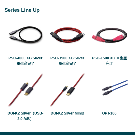
Series Line Up
PSC-4000 XG Silver
PSC-3500 XG Silver
PSC-1500 XG ※生産
※生産完了
※生産完了
完了
DGI-K2 Silver（USB-
DGI-K2 Silver MiniB
OPT-100
2.0 A/B）