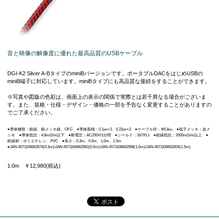
音と映像の解像度に優れた最高品質のUSBケーブル
DGI-K2 Silver A-BタイプのminiBバージョンです。ポータブルDACをはじめUSBの
miniB端子に対応しています。miniBタイプにも高品質な接続をすることができます。
※写真や図版の色彩は、画面上の表示の関係で実際とは若干異なる場合がございま
す。また、規格・仕様・デザイン・価格の一部を予告なく変更することがありますの
でご了承ください。
●導体種類：銀線、銀メッキ線、OFC ●導体面積：0.1㎟×2、0.22㎟×2 ●ケーブル径：Φ5.8㎜ ●端子メッキ：金メ
ッキ ●導体抵抗：4.8mΩ/m以下 ●耐電圧：AC250V/1分間 ●シールド：16/7/0.1 ●絶縁抵抗：2000mΩ/m以上 ●
絶縁材：ポリエチレン、PVC ●長さ：0.3m、0.5m、1.0m、1.5m
●JAN:4571106662974(0.3m)/JAN:4571106662981(0.5m)/JAN:4571106662998(1.0m)/JAN:4571106662004(1.5m)
1.0m ￥12,980(税込)