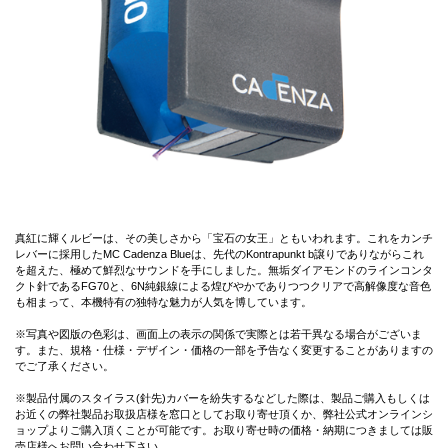
真紅に輝くルビーは、その美しさから「宝石の女王」ともいわれます。これをカンチ
レバーに採用したMC Cadenza Blueは、先代のKontrapunkt b譲りでありながらこれ
を超えた、極めて鮮烈なサウンドを手にしました。無垢ダイアモンドのラインコンタ
クト針であるFG70と、6N純銀線による煌びやかでありつつクリアで高解像度な音色
も相まって、本機特有の独特な魅力が人気を博しています。
※写真や図版の色彩は、画面上の表示の関係で実際とは若干異なる場合がございま
す。また、規格・仕様・デザイン・価格の一部を予告なく変更することがありますの
でご了承ください。
※製品付属のスタイラス(針先)カバーを紛失するなどした際は、製品ご購入もしくは
お近くの弊社製品お取扱店様を窓口としてお取り寄せ頂くか、弊社公式オンラインシ
ョップよりご購入頂くことが可能です。お取り寄せ時の価格・納期につきましては販
売店様へお問い合わせ下さい。