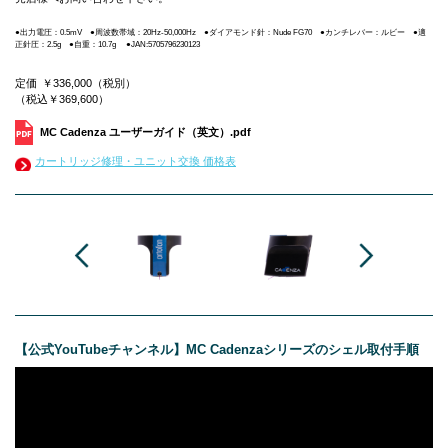
●出力電圧：0.5mV ●周波数帯域：20Hz-50,000Hz ●ダイアモンド針：Nude FG70 ●カンチレバー：ルビー ●適
正針圧：2.5g ●自重：10.7g ●JAN:5705796230123
定価
￥336,000
（税別）
（税込￥369,600）
MC Cadenza ユーザーガイド（英文）.pdf
カートリッジ修理・ユニット交換 価格表
【公式YouTubeチャンネル】MC Cadenzaシリーズのシェル取付手順