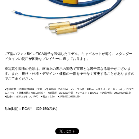
L字型のフォノ5ピン/RCA端子を装備したモデル。キャビネットが薄く、スタンダー
ドタイプの使用が困難なプレイヤーに適しております。
※写真や図版の色彩は、画面上の表示の関係で実際とは若干異なる場合がございま
す。また、規格・仕様・デザイン・価格の一部を予告なく変更することがありますの
でご了承ください。
●導体種類：6N高純度銅線、OFC ●導体面積：2×0.37㎟ ●ケーブル径：Φ10㎜ ●端子メッキ：金メッキ ／ ロジウ
ムメッキ ●導体抵抗：48mΩ/m以下 ●耐電圧：AC500/1分間 ●シールド：16/8/0.1 ●絶縁抵抗：2000mΩ/m以上
●絶縁材：ポリエチレン、PVC ●長さ：1.2m ●JAN:4571106661694
5pin(L型)⇔RCA用 ¥29,150(税込)