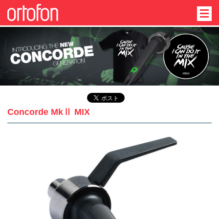
Concorde MkⅡ MIX