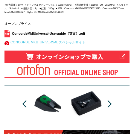
●出力電圧：6mV ●チャンネルセパレーション：20dB(@1kHz) ●周波数帯域 (-3dB時)：20～20,000Hz ●スタイラ
ス：Spherical ●適正針圧：3g ●自重：18.5g ●JAN：Concorde MKII Mix/5705796013610 Concorde MKII Twin
Mix/5705796013627 Stylus CC MKII Mix/5705796141009
オープンプライス
ConcordeMkIIUniversal-Userguide（英文）.pdf
CONCORDE MKⅡ UNIVERSAL スペシャルサイト