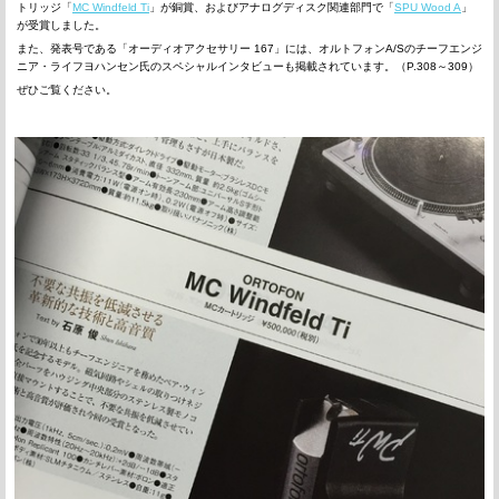
トリッジ「
MC Windfeld Ti
」が銅賞、およびアナログディスク関連部門で「
SPU Wood A
」
が受賞しました。
また、発表号である「オーディオアクセサリー 167」には、オルトフォンA/Sのチーフエンジ
ニア・ライフヨハンセン氏のスペシャルインタビューも掲載されています。（P.308～309）
ぜひご覧ください。