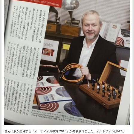
音元出版が主催する「オーディオ銘機賞 2018」が発表されました。オルトフォンはMCカー